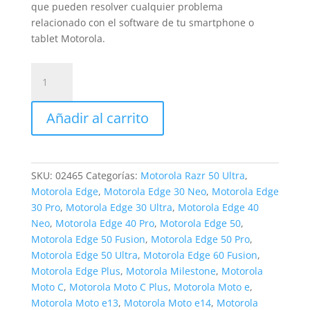
que pueden resolver cualquier problema
relacionado con el software de tu smartphone o
tablet Motorola.
Reparación
de
Software
Añadir al carrito
Motorola
cantidad
SKU:
02465
Categorías:
Motorola Razr 50 Ultra
,
Motorola Edge
,
Motorola Edge 30 Neo
,
Motorola Edge
30 Pro
,
Motorola Edge 30 Ultra
,
Motorola Edge 40
Neo
,
Motorola Edge 40 Pro
,
Motorola Edge 50
,
Motorola Edge 50 Fusion
,
Motorola Edge 50 Pro
,
Motorola Edge 50 Ultra
,
Motorola Edge 60 Fusion
,
Motorola Edge Plus
,
Motorola Milestone
,
Motorola
Moto C
,
Motorola Moto C Plus
,
Motorola Moto e
,
Motorola Moto e13
,
Motorola Moto e14
,
Motorola