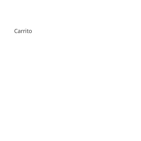
Sustitución Batería
Motorola Razr 50
89,00
€
Carrito