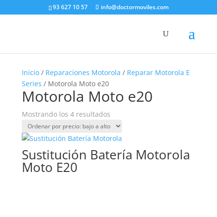
93 627 10 57
info@doctormoviles.com
Inicio
/
Reparaciones Motorola
/
Reparar Motorola E
Series
/ Motorola Moto e20
Motorola Moto e20
Ordenado
Mostrando los 4 resultados
por
precio:
bajo
Sustitución Batería Motorola
a
Moto E20
alto