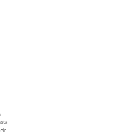
s
asta
gir