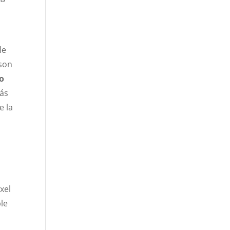
le
 son
o
más
e la
xel
le