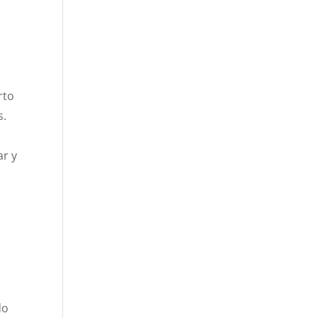
s
rto
s.
l
ar y
do