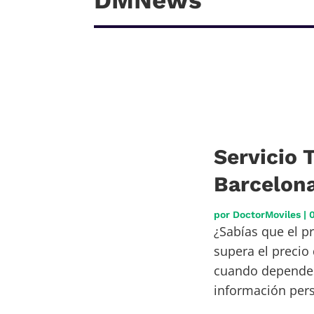
DMNews
Servicio 
Barcelona
por
DoctorMoviles
|
¿Sabías que el pr
supera el precio
cuando dependes 
información perso