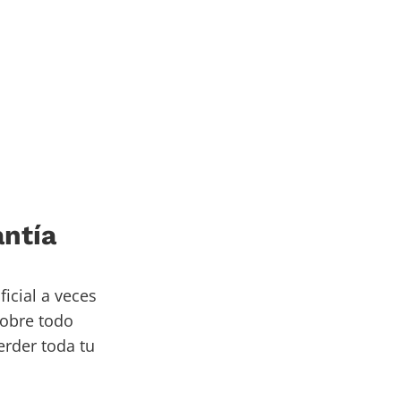
n
antía
icial a veces
sobre todo
erder toda tu