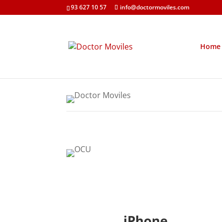
93 627 10 57
info@doctormoviles.com
Home
iPhone