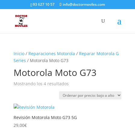
93 627 10 57
info@doctormoviles.com
Inicio
/
Reparaciones Motorola
/
Reparar Motorola G
Series
/ Motorola Moto G73
Motorola Moto G73
Ordenado
Mostrando los 4 resultados
por
precio:
bajo
a
Revisión Motorola Moto G73 5G
alto
29,00
€