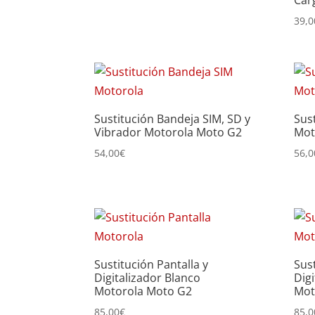
Car
alto
39,0
Sustitución Bandeja SIM, SD y
Sus
Vibrador Motorola Moto G2
Mot
54,00
€
56,0
Sustitución Pantalla y
Sust
Digitalizador Blanco
Dig
Motorola Moto G2
Mot
85,00
€
85,0