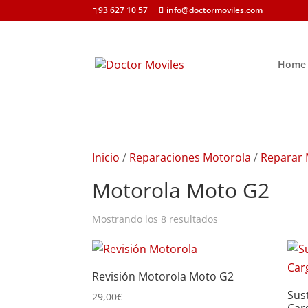
93 627 10 57
info@doctormoviles.com
Home
Inicio
/
Reparaciones Motorola
/
Reparar 
Motorola Moto G2
Ordenado
Mostrando los 8 resultados
por
precio:
Revisión Motorola Moto G2
bajo
Sus
a
29,00
€