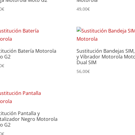
ga Motorola Moto G2
Motorola
0
€
49,00
€
titución Batería Motorola
Sustitución Bandejas SIM
o G2
y Vibrador Motorola Mot
Dual SIM
0
€
56,00
€
itución Pantalla y
italizador Negro Motorola
o G2
0
€