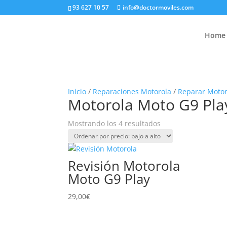
93 627 10 57
info@doctormoviles.com
Home
Inicio
/
Reparaciones Motorola
/
Reparar Motor
Motorola Moto G9 Pla
Ordenado
Mostrando los 4 resultados
por
precio:
bajo
Revisión Motorola
a
Moto G9 Play
alto
29,00
€