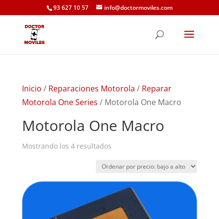
93 627 10 57
info@doctormoviles.com
Inicio
/
Reparaciones Motorola
/
Reparar
Motorola One Series
/ Motorola One Macro
Motorola One Macro
Ordenado
Mostrando los 4 resultados
por
precio:
bajo
a
alto