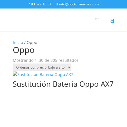
93 627 10 57
info@doctormoviles.com
Inicio
/ Oppo
Oppo
Ordenado
Mostrando 1–30 de 305 resultados
por
precio:
bajo
Sustitución Batería Oppo AX7
a
alto