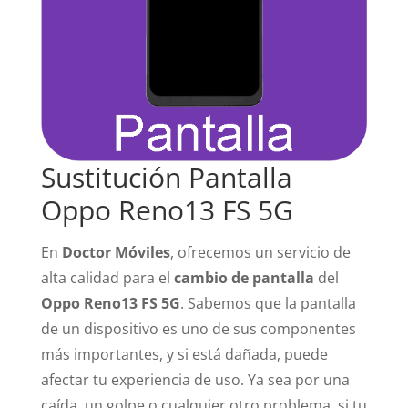
Sustitución Pantalla
Oppo Reno13 FS 5G
En
Doctor Móviles
, ofrecemos un servicio de
alta calidad para el
cambio de pantalla
del
Oppo Reno13 FS 5G
. Sabemos que la pantalla
de un dispositivo es uno de sus componentes
más importantes, y si está dañada, puede
afectar tu experiencia de uso. Ya sea por una
caída, un golpe o cualquier otro problema, si tu