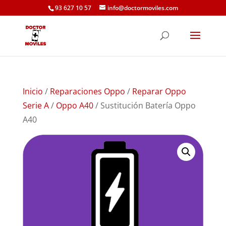
93 627 10 57
info@doctormoviles.com
Inicio
/
Reparaciones Oppo
/
Reparar Oppo
Serie A
/
Oppo A40
/ Sustitución Batería Oppo
A40