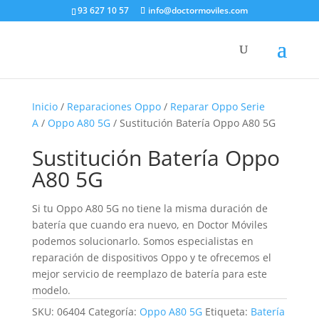
93 627 10 57
info@doctormoviles.com
Inicio
/
Reparaciones Oppo
/
Reparar Oppo Serie
A
/
Oppo A80 5G
/ Sustitución Batería Oppo A80 5G
Sustitución Batería Oppo
A80 5G
Si tu Oppo A80 5G no tiene la misma duración de
batería que cuando era nuevo, en Doctor Móviles
podemos solucionarlo. Somos especialistas en
reparación de dispositivos Oppo y te ofrecemos el
mejor servicio de reemplazo de batería para este
modelo.
SKU:
06404
Categoría:
Oppo A80 5G
Etiqueta:
Batería