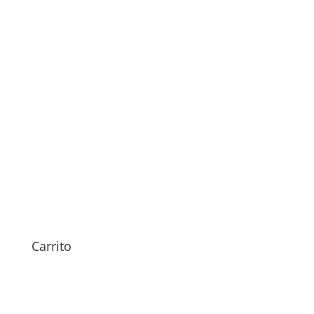
Sustitución Pantalla Oppo
Find X
179,00
€
Carrito