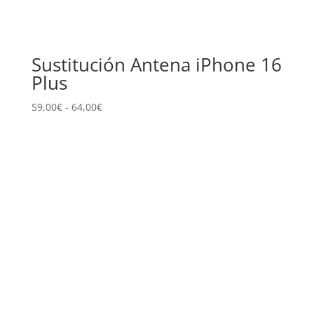
Sustitución Antena iPhone 16
Plus
Rango
59,00
€
-
64,00
€
de
precios:
desde
59,00€
hasta
64,00€