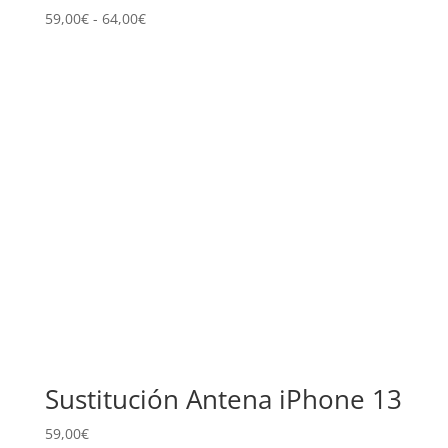
Rango
59,00
€
-
64,00
€
de
precios:
desde
59,00€
hasta
64,00€
Sustitución Antena iPhone 13
59,00
€