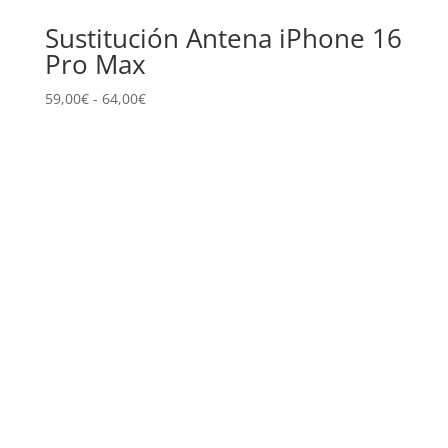
Sustitución Antena iPhone 16
Pro Max
Rango
59,00
€
-
64,00
€
de
precios:
desde
59,00€
hasta
64,00€