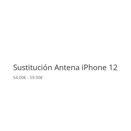
Sustitución Antena iPhone 12
Rango
54,00
€
-
59,00
€
de
precios:
desde
54,00€
hasta
59,00€