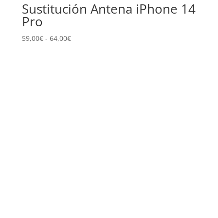
Sustitución Antena iPhone 14
Pro
Rango
59,00
€
-
64,00
€
de
precios:
desde
59,00€
hasta
64,00€