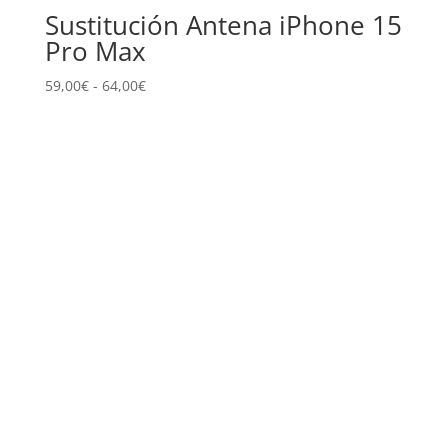
Sustitución Antena iPhone 15
Pro Max
Rango
59,00
€
-
64,00
€
de
precios:
desde
59,00€
hasta
64,00€