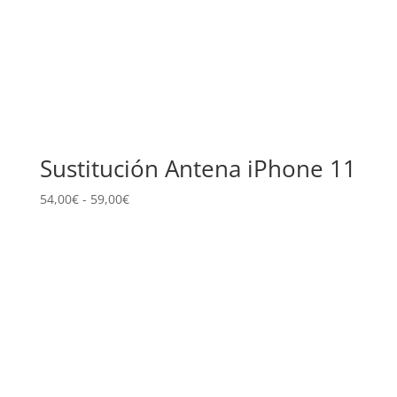
Sustitución Antena iPhone 11
Rango
54,00
€
-
59,00
€
de
precios:
desde
54,00€
hasta
59,00€