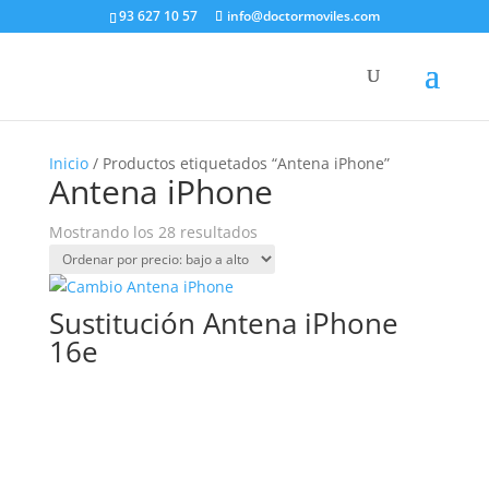
93 627 10 57
info@doctormoviles.com
Inicio
/ Productos etiquetados “Antena iPhone”
Antena iPhone
Ordenado
Mostrando los 28 resultados
por
precio:
bajo
Sustitución Antena iPhone
a
16e
alto