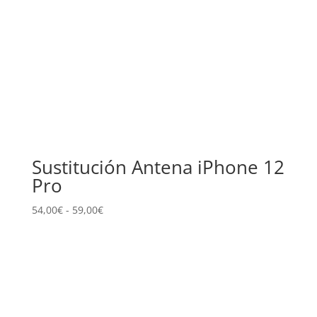
Sustitución Antena iPhone 12
Pro
Rango
54,00
€
-
59,00
€
de
precios:
desde
54,00€
hasta
59,00€