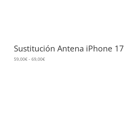
Sustitución Antena iPhone 17
Rango
59,00
€
-
69,00
€
de
precios:
desde
59,00€
hasta
69,00€