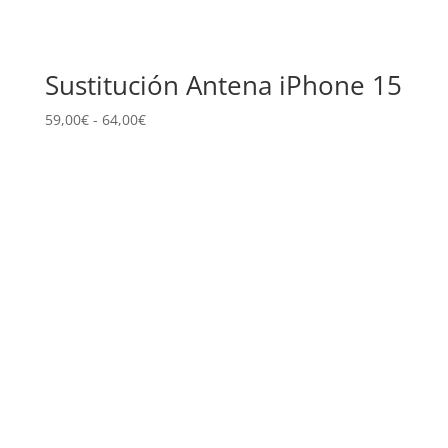
Sustitución Antena iPhone 15
Rango
59,00
€
-
64,00
€
de
precios:
desde
59,00€
hasta
64,00€