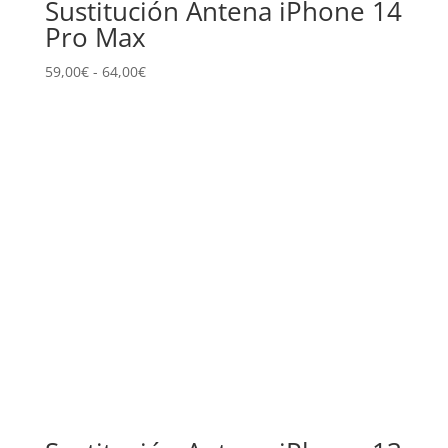
Sustitución Antena iPhone 14
Pro Max
Rango
59,00
€
-
64,00
€
de
precios:
desde
59,00€
hasta
64,00€