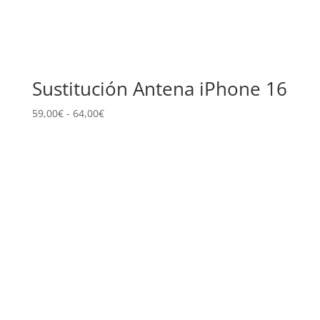
Sustitución Antena iPhone 16
Rango
59,00
€
-
64,00
€
de
precios:
desde
59,00€
hasta
64,00€