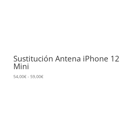
Sustitución Antena iPhone 12
Mini
Rango
54,00
€
-
59,00
€
de
precios:
desde
54,00€
hasta
59,00€