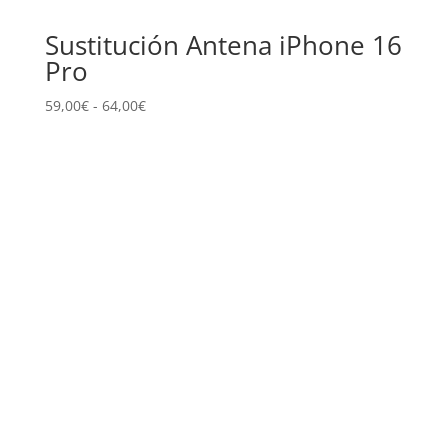
Sustitución Antena iPhone 16
Pro
Rango
59,00
€
-
64,00
€
de
precios:
desde
59,00€
hasta
64,00€