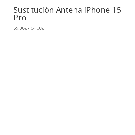
Sustitución Antena iPhone 15
Pro
Rango
59,00
€
-
64,00
€
de
precios:
desde
59,00€
hasta
64,00€