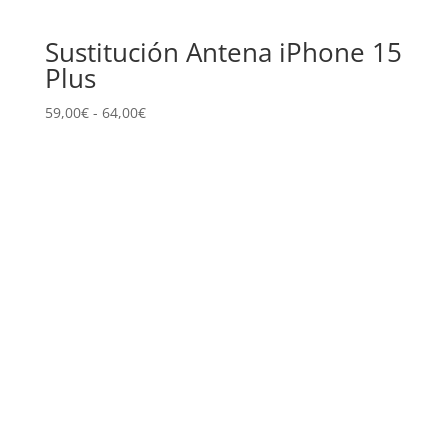
Sustitución Antena iPhone 15
Plus
Rango
59,00
€
-
64,00
€
de
precios:
desde
59,00€
hasta
64,00€