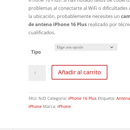
iPhone 16 Plus. Si has notado fallos de cobert
59,00€
problemas al conectarte al WiFi o dificultades
hasta
la ubicación, probablemente necesites un
cam
64,00€
de antena iPhone 16 Plus
realizado por técni
cualificados.
Tipo
Sustitución
Añadir al carrito
Antena
iPhone
16
SKU:
N/D
Categoría:
iPhone 16 Plus
Etiqueta:
Anten
Plus
iPhone
Marca:
iPhone
cantidad