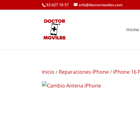
93 627 10 57
info@doctormoviles.com
Home
Inicio
/
Reparaciones iPhone
/
iPhone 16 