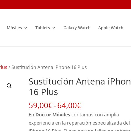
Móviles
Tablets
Galaxy Watch
Apple Watch
Plus
/ Sustitución Antena iPhone 16 Plus
Sustitución Antena iPho
16 Plus
Rango
59,00
€
-
64,00
€
de
En
Doctor Móviles
contamos con amplia
precios:
experiencia en la reparación especializada del
desde