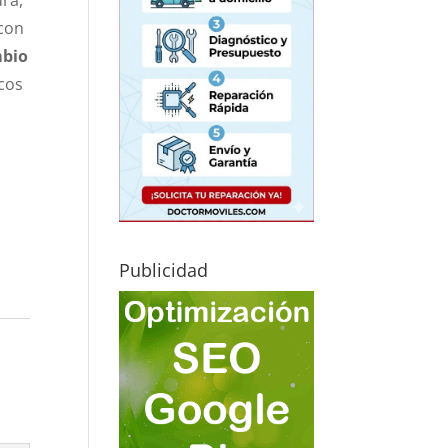
ura,
 con
bio
cos
Publicidad
a