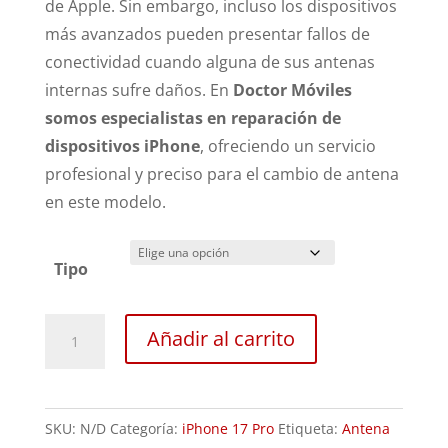
de
Apple
. Sin embargo, incluso los dispositivos
más avanzados pueden presentar fallos de
conectividad cuando alguna de sus antenas
internas sufre daños. En
Doctor Móviles
somos especialistas en reparación de
dispositivos iPhone
, ofreciendo un servicio
profesional y preciso para el cambio de antena
en este modelo.
Tipo
Sustitución
Añadir al carrito
Antena
iPhone
17
SKU:
N/D
Categoría:
iPhone 17 Pro
Etiqueta:
Antena
Pro