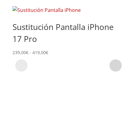
Sustitución Pantalla iPhone
Su
17 Pro
iP
Rango
239,00
€
-
419,00
€
64,0
de
precios:
desde
239,00€
hasta
419,00€