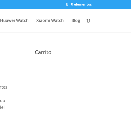
0 elementos
Huawei Watch
Xiaomi Watch
Blog
Carrito
ntes
ado
del