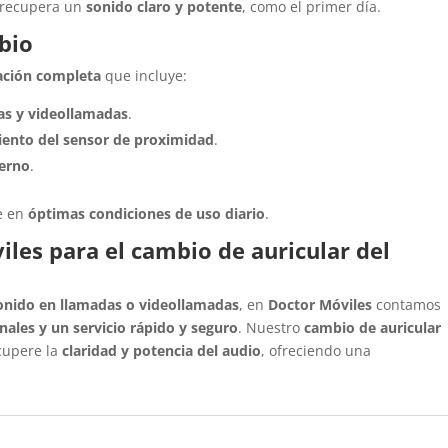
o recupera un
sonido claro y potente
, como el primer día.
bio
cación completa
que incluye:
as y videollamadas
.
ento del sensor de proximidad
.
terno
.
de en
óptimas condiciones de uso diario
.
iles para el cambio de auricular del
onido en llamadas o videollamadas
, en
Doctor Móviles
contamos
inales y un servicio rápido y seguro
. Nuestro
cambio de auricular
cupere la
claridad y potencia del audio
, ofreciendo una