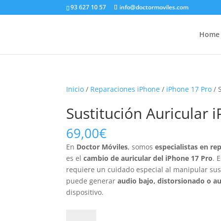
93 627 10 57
info@doctormoviles.com
Home
Inicio
/
Reparaciones iPhone
/
iPhone 17 Pro
/ 
Sustitución Auricular 
69,00
€
En
Doctor Móviles
, somos
especialistas en re
es el
cambio de auricular del iPhone 17 Pro
. 
requiere un cuidado especial al manipular sus
puede generar
audio bajo, distorsionado o au
dispositivo.
Sustitución