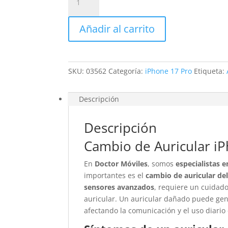
Auricular
iPhone
Añadir al carrito
17
Pro
cantidad
SKU:
03562
Categoría:
iPhone 17 Pro
Etiqueta:
Descripción
Descripción
Cambio de Auricular i
En
Doctor Móviles
, somos
especialistas 
importantes es el
cambio de auricular de
sensores avanzados
, requiere un cuidad
auricular. Un auricular dañado puede ge
afectando la comunicación y el uso diario 