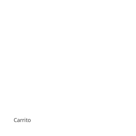
Sustitución cristal cámara
iPhone 11 Pro Max
49,00
€
Carrito