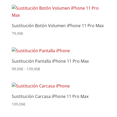
precios:
desde
79,00€
hasta
Sustitución Botón Volumen iPhone 11 Pro Max
99,00€
79,00
€
Sustitución Pantalla iPhone 11 Pro Max
Rango
99,00
€
-
139,00
€
de
precios:
desde
99,00€
Sustitución Carcasa iPhone 11 Pro Max
hasta
109,00
€
139,00€