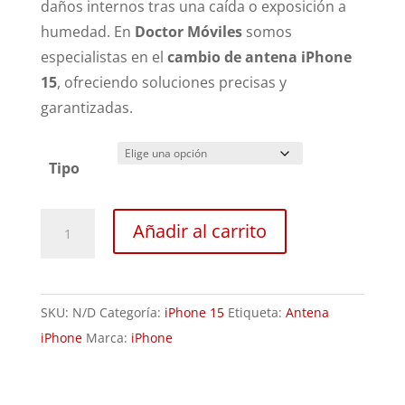
desde
daños internos tras una caída o exposición a
59,00€
humedad. En
Doctor Móviles
somos
hasta
especialistas en el
cambio de antena iPhone
64,00€
15
, ofreciendo soluciones precisas y
garantizadas.
Tipo
Sustitución
Añadir al carrito
Antena
iPhone
15
SKU:
N/D
Categoría:
iPhone 15
Etiqueta:
Antena
cantidad
iPhone
Marca:
iPhone