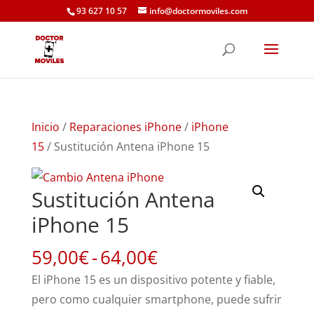
93 627 10 57
info@doctormoviles.com
Inicio
/
Reparaciones iPhone
/
iPhone
15
/ Sustitución Antena iPhone 15
Sustitución Antena
iPhone 15
Rango
59,00
€
-
64,00
€
de
El iPhone 15 es un dispositivo potente y fiable,
precios:
pero como cualquier smartphone, puede sufrir