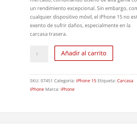
un rendimiento excepcional. Sin embargo, co
cualquier dispositivo móvil, el iPhone 15 no es
exento de sufrir daños, especialmente en la
carcasa trasera.
Sustitución
Añadir al carrito
Carcasa
iPhone
15
SKU:
07451
Categoría:
iPhone 15
Etiqueta:
Carcasa
cantidad
iPhone
Marca:
iPhone