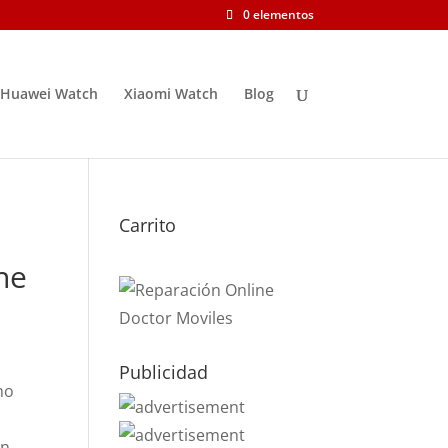
0 elementos
Huawei Watch
Xiaomi Watch
Blog
Carrito
ne
Publicidad
mo
on