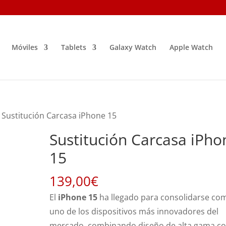
Móviles
Tablets
Galaxy Watch
Apple Watch
 Sustitución Carcasa iPhone 15
Sustitución Carcasa iPho
15
139,00
€
El
iPhone 15
ha llegado para consolidarse co
uno de los dispositivos más innovadores del
mercado, combinando diseño de alta gama c