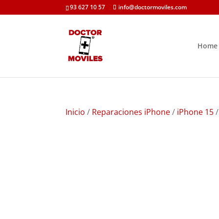
93 627 10 57
info@doctormoviles.com
Home
Inicio
/
Reparaciones iPhone
/
iPhone 15
/