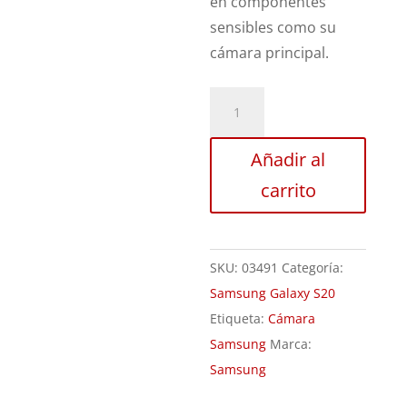
en componentes
sensibles como su
cámara principal.
Sustitución
Cámara
Trasera
Añadir al
Samsung
carrito
Galaxy
S20
cantidad
SKU:
03491
Categoría:
Samsung Galaxy S20
Etiqueta:
Cámara
Samsung
Marca:
Samsung