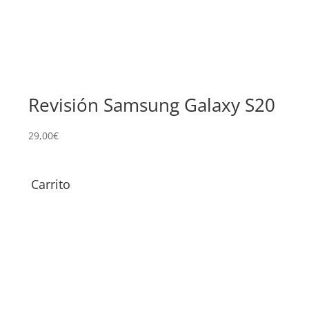
Revisión Samsung Galaxy S20
Su
Ga
29,00
€
219,
Carrito