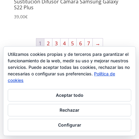
Sustitución Difusor Cámara Samsung Galaxy
S22 Plus
39,00
€
1
2
3
4
5
6
7
→
Carrito
Utilizamos cookies propias y de terceros para garantizar el
funcionamiento de la web, medir su uso y mejorar nuestros
servicios. Puede aceptar todas las cookies, rechazar las no
necesarias o configurar sus preferencias.
Política de
cookies
Aceptar todo
Rechazar
Configurar