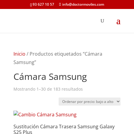
93 627 10 57
info@doctormoviles.com
Inicio
/ Productos etiquetados “Cámara
Samsung”
Cámara Samsung
Ordenado
Mostrando 1–30 de 183 resultados
por
precio:
bajo
a
Sustitución Cámara Trasera Samsung Galaxy
alto
S25 Plus