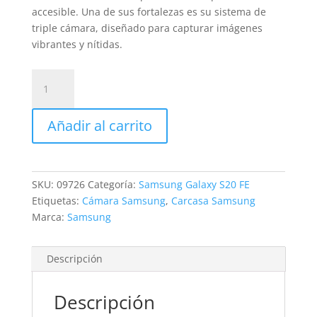
accesible. Una de sus fortalezas es su sistema de
triple cámara, diseñado para capturar imágenes
vibrantes y nítidas.
Sustitución
Difusor
Cámara
Añadir al carrito
Samsung
Galaxy
S20
FE
SKU:
09726
Categoría:
Samsung Galaxy S20 FE
cantidad
Etiquetas:
Cámara Samsung
,
Carcasa Samsung
Marca:
Samsung
Descripción
Descripción