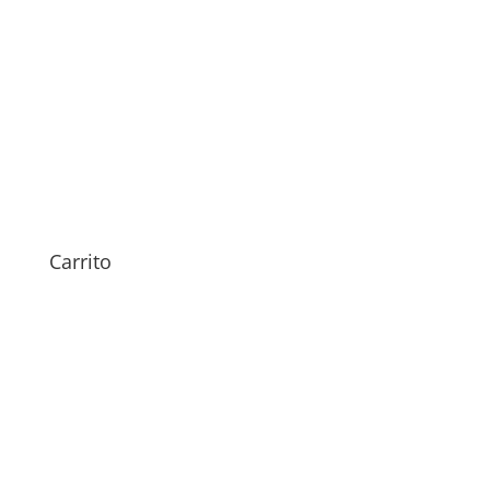
Sustitución Altavoz
Samsung Galaxy S20 FE
59,00
€
Carrito