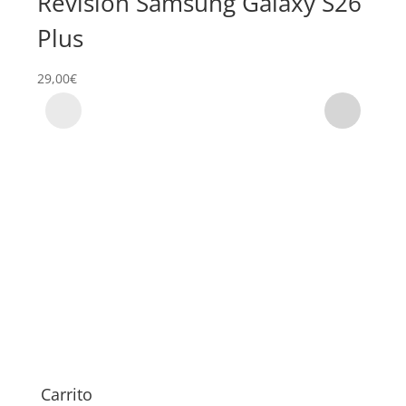
Revisión Samsung Galaxy S26
Su
Plus
Ga
29,00
€
Carrito