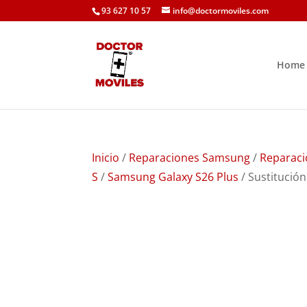
93 627 10 57
info@doctormoviles.com
Home
Inicio
/
Reparaciones Samsung
/
Reparaci
S
/
Samsung Galaxy S26 Plus
/ Sustitució