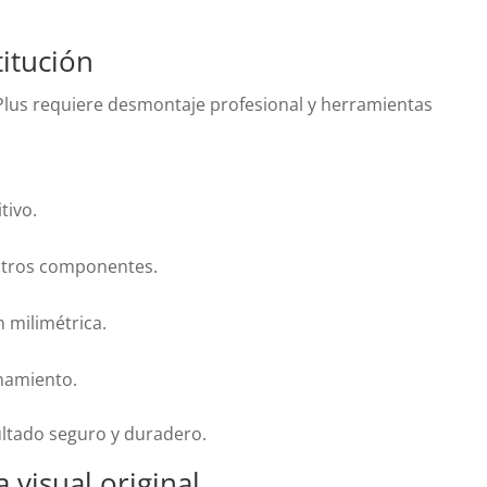
titución
 Plus requiere desmontaje profesional y herramientas
tivo.
 otros componentes.
n milimétrica.
namiento.
ultado seguro y duradero.
 visual original