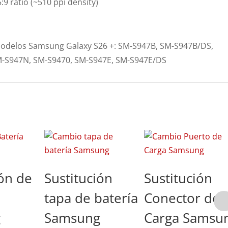
5:9 ratio (~510 ppi density)
 modelos Samsung Galaxy S26 +: SM-S947B, SM-S947B/DS,
-S947N, SM-S9470, SM-S947E, SM-S947E/DS
ión de
Sustitución
Sustitución
tapa de batería
Conector de
g
Samsung
Carga Samsu