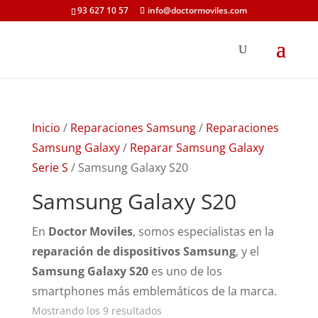
93 627 10 57
info@doctormoviles.com
Inicio
/
Reparaciones Samsung
/
Reparaciones
Samsung Galaxy
/
Reparar Samsung Galaxy
Serie S
/ Samsung Galaxy S20
Samsung Galaxy S20
En
Doctor Moviles
, somos especialistas en la
reparación de dispositivos Samsung
, y el
Samsung Galaxy S20
es uno de los
smartphones más emblemáticos de la marca.
Ordenado
Mostrando los 9 resultados