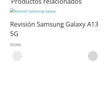
Productos relacionados
Revisión Samsung Galaxy A13
Su
5G
Ga
29,00
€
69,0