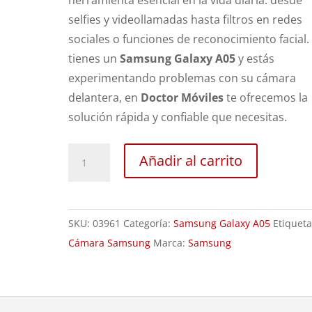
herramienta esencial en la vida diaria: desde
selfies y videollamadas hasta filtros en redes
sociales o funciones de reconocimiento facial. 
tienes un
Samsung Galaxy A05
y estás
experimentando problemas con su cámara
delantera, en
Doctor Móviles
te ofrecemos la
solución rápida y confiable que necesitas.
Sustitución
Añadir al carrito
Cámara
Frontal
Samsung
SKU:
03961
Categoría:
Samsung Galaxy A05
Etiqueta
Galaxy
Cámara Samsung
Marca:
Samsung
A05
cantidad