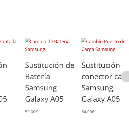
ión
Sustitución de
Sustitución
Batería
conector car
g
Samsung
Samsung
05
Galaxy A05
Galaxy A05
59,00
€
54,00
€