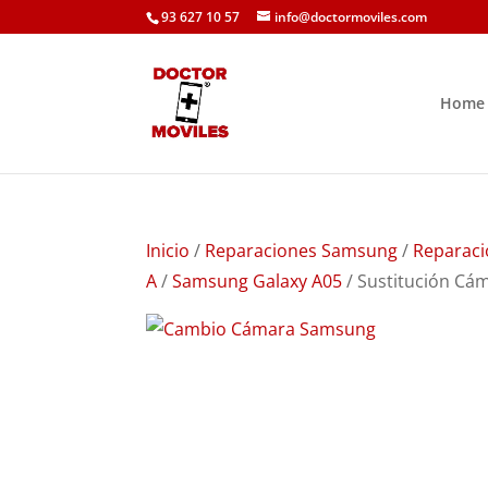
93 627 10 57
info@doctormoviles.com
Home
Inicio
/
Reparaciones Samsung
/
Reparaci
A
/
Samsung Galaxy A05
/ Sustitución Cá