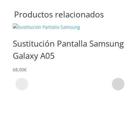
Productos relacionados
Sustitución Pantalla Samsung
Su
Galaxy A05
Sa
68,00
€
59,0