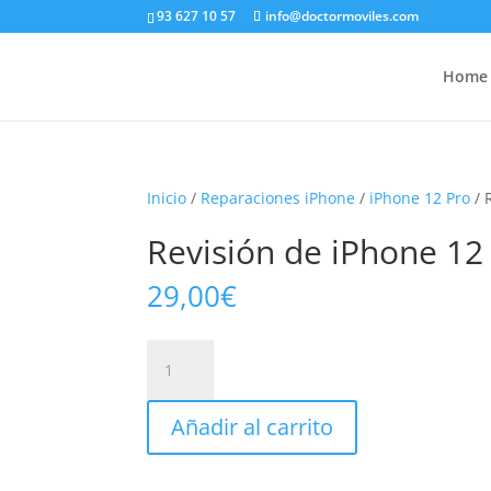
93 627 10 57
info@doctormoviles.com
Home
Inicio
/
Reparaciones iPhone
/
iPhone 12 Pro
/ 
Revisión de iPhone 12
29,00
€
Revisión
de
iPhone
Añadir al carrito
12
Pro
cantidad