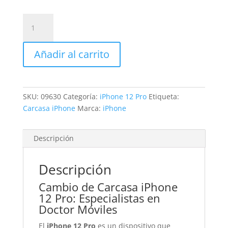
Sustitución
Carcasa
iPhone
Añadir al carrito
12
Pro
cantidad
SKU:
09630
Categoría:
iPhone 12 Pro
Etiqueta:
Carcasa iPhone
Marca:
iPhone
Descripción
Descripción
Cambio de Carcasa iPhone
12 Pro: Especialistas en
Doctor Móviles
El
iPhone 12 Pro
es un dispositivo que