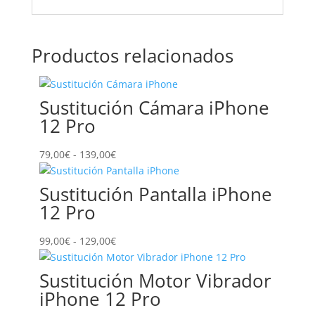
Productos relacionados
Sustitución Cámara iPhone
12 Pro
Rango
79,00
€
-
139,00
€
de
precios:
Sustitución Pantalla iPhone
desde
12 Pro
79,00€
hasta
Rango
99,00
€
-
129,00
€
139,00€
de
precios:
Sustitución Motor Vibrador
desde
iPhone 12 Pro
99,00€