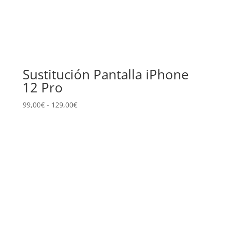
Sustitución Pantalla iPhone
12 Pro
Rango
99,00
€
-
129,00
€
de
precios:
desde
99,00€
hasta
129,00€