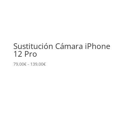
Sustitución Cámara iPhone
12 Pro
Rango
79,00
€
-
139,00
€
de
precios:
desde
79,00€
hasta
139,00€