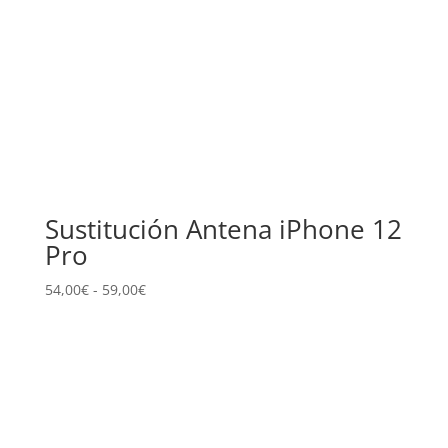
Sustitución Antena iPhone 12
Pro
Rango
54,00
€
-
59,00
€
de
precios:
desde
54,00€
hasta
59,00€