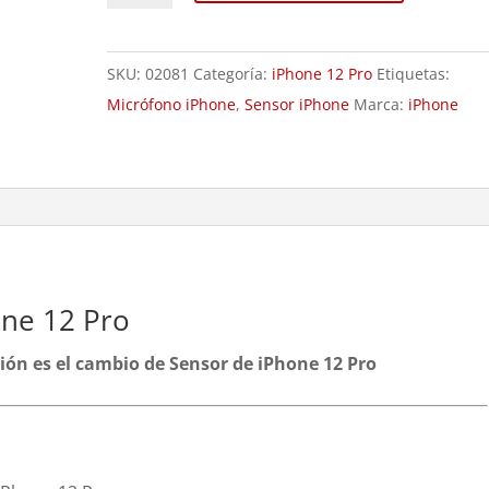
iPhone
12
SKU:
02081
Categoría:
iPhone 12 Pro
Etiquetas:
Pro
Micrófono iPhone
,
Sensor iPhone
Marca:
iPhone
cantidad
ne 12 Pro
ación es el cambio de Sensor de iPhone 12 Pro