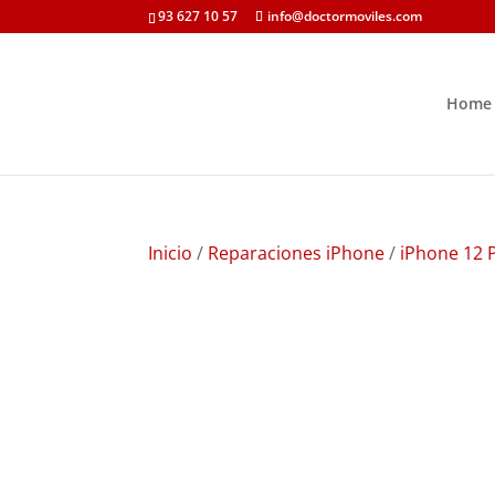
93 627 10 57
info@doctormoviles.com
Home
Inicio
/
Reparaciones iPhone
/
iPhone 12 