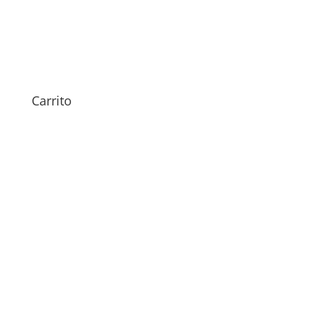
Sustitución Pantalla Huawei
Nova 15
Carrito