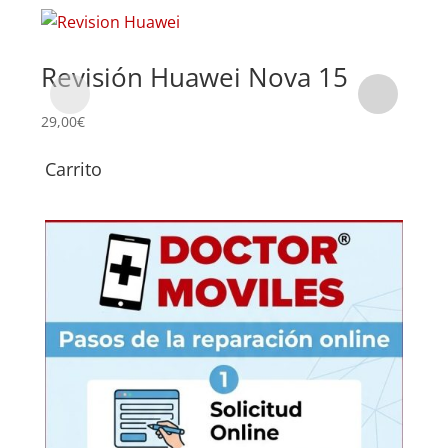
Revisión Huawei Nova 15
Su
Hu
29,00
€
Carrito