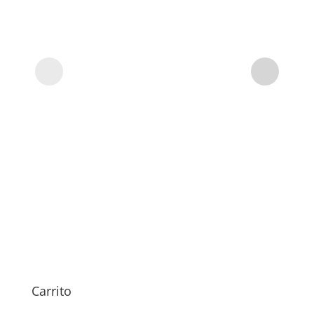
Di
Aq
Carrito