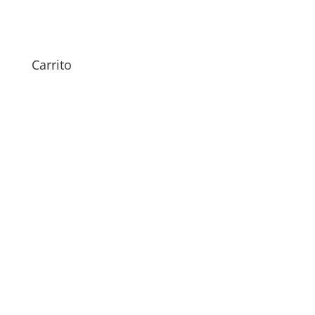
Sustitución Motor Vibrador
bq Aquaris A4.5
Carrito