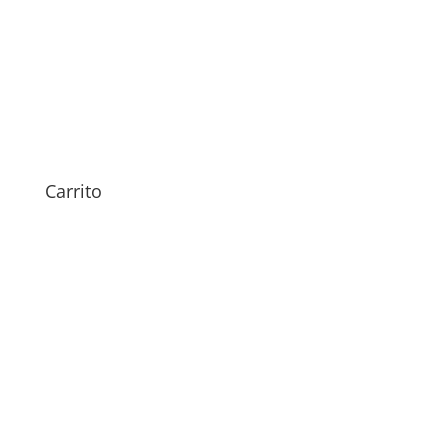
Sustitución Motor Vibrador
bq Aquaris A4.5
Carrito