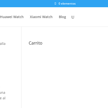
0 elementos
Huawei Watch
Xiaomi Watch
Blog
Carrito
alla
e
 una
e al
o