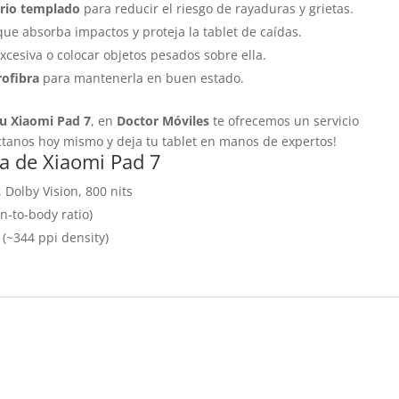
drio templado
para reducir el riesgo de rayaduras y grietas.
 que absorba impactos y proteja la tablet de caídas.
excesiva o colocar objetos pesados sobre ella.
rofibra
para mantenerla en buen estado.
tu Xiaomi Pad 7
, en
Doctor Móviles
te ofrecemos un servicio
áctanos hoy mismo y deja tu tablet en manos de expertos!
la de Xiaomi Pad 7
 Dolby Vision, 800 nits
n-to-body ratio)
o (~344 ppi density)