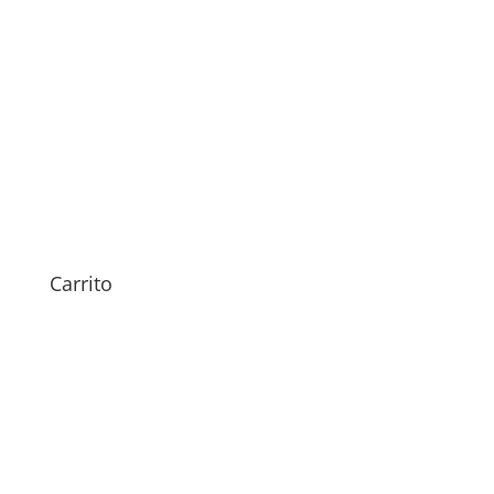
Sustitución Pantalla Xiaomi
Pad 7
Carrito