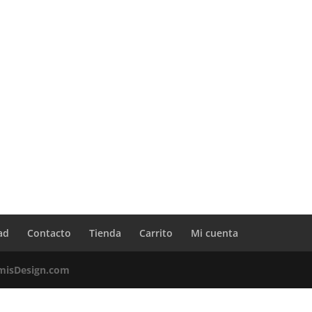
ad
Contacto
Tienda
Carrito
Mi cuenta
misDesign.com