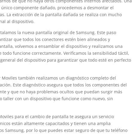
rarnos de que no haya otros componentes internos afectados. Una
el único componente dañado, procedemos a desmontar el
as. La extracción de la pantalla dañada se realiza con mucho
al al dispositivo.
stalamos la nueva pantalla original de Samsung. Este paso
antizar que todos los conectores estén bien alineados y
ntalla, volvemos a ensamblar el dispositivo y realizamos una
todo funcione correctamente. Verificamos la sensibilidad táctil,
 general del dispositivo para garantizar que todo esté en perfecto
 Moviles también realizamos un diagnóstico completo del
ción. Este diagnóstico asegura que todos los componentes del
ente y que no haya problemas ocultos que puedan surgir más
 taller con un dispositivo que funcione como nuevo, sin
oviles para el cambio de pantalla te asegura un servicio
écnicos están altamente capacitados y tienen una amplia
vos Samsung, por lo que puedes estar seguro de que tu teléfono