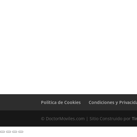
Sustitución
Batería Samsung
Galaxy M32 4G
59,00
€
Política de Cookies
Condiciones y Privacid
© DoctorMoviles.com | Sitio Construido por
Ti