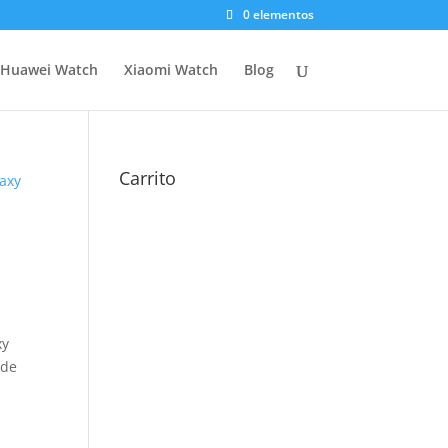
0 elementos
Huawei Watch
Xiaomi Watch
Blog
Carrito
axy
xy
 de