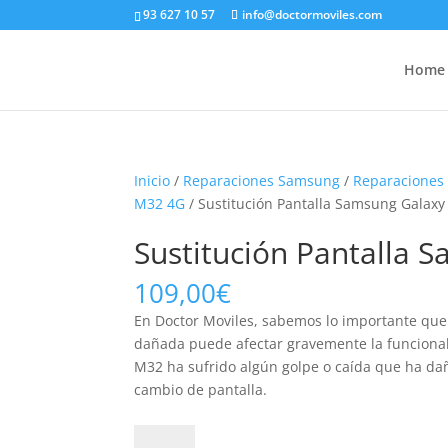
93 627 10 57
info@doctormoviles.com
Home
Inicio
/
Reparaciones Samsung
/
Reparaciones
M32 4G
/ Sustitución Pantalla Samsung Galax
Sustitución Pantalla
109,00
€
En Doctor Moviles, sabemos lo importante que
dañada puede afectar gravemente la funcionali
M32 ha sufrido algún golpe o caída que ha dañ
cambio de pantalla.
Sustitución