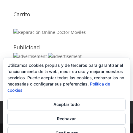
68,0
Carrito
Publicidad
Utilizamos cookies propias y de terceros para garantizar el
Publicidad
funcionamiento de la web, medir su uso y mejorar nuestros
servicios. Puede aceptar todas las cookies, rechazar las no
necesarias o configurar sus preferencias.
Política de
cookies
Aceptar todo
Política de Cookies
Condiciones y Privacidad
Contacto
Tienda
Carrito
Mi cuenta
Rechazar
© DoctorMoviles.com | Sitio Construido por
Configurar