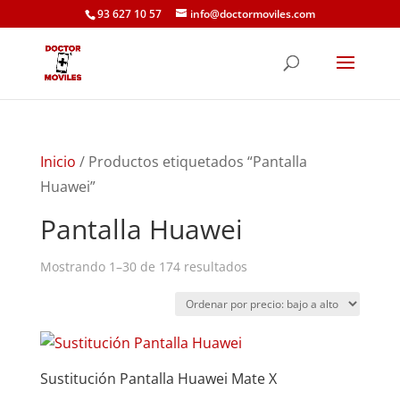
93 627 10 57
info@doctormoviles.com
Inicio
/ Productos etiquetados “Pantalla
Huawei”
Pantalla Huawei
Ordenado
Mostrando 1–30 de 174 resultados
por
precio:
bajo
a
Sustitución Pantalla Huawei Mate X
alto