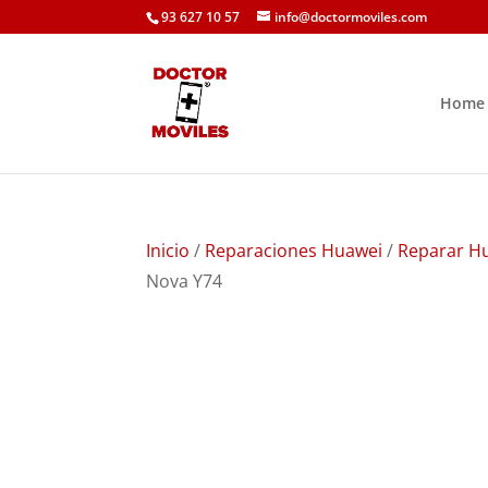
93 627 10 57
info@doctormoviles.com
Home
Inicio
/
Reparaciones Huawei
/
Reparar H
Nova Y74