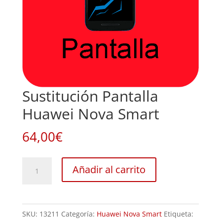
Sustitución Pantalla
Huawei Nova Smart
64,00
€
Sustitución
Añadir al carrito
Pantalla
Huawei
Nova
SKU:
13211
Categoría:
Huawei Nova Smart
Etiqueta:
Smart