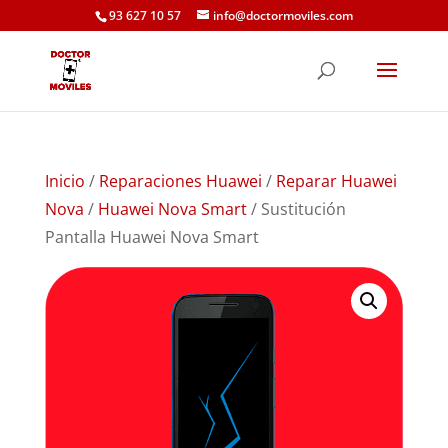
93 627 10 57
info@doctormoviles.com
Inicio
/
Reparaciones Huawei
/
Reparar Huawei
Nova
/
Huawei Nova Smart
/ Sustitución
Pantalla Huawei Nova Smart