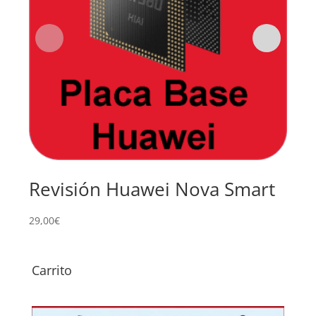
Revisión Huawei Nova Smart
Re
Hu
29,00
€
49,0
Carrito