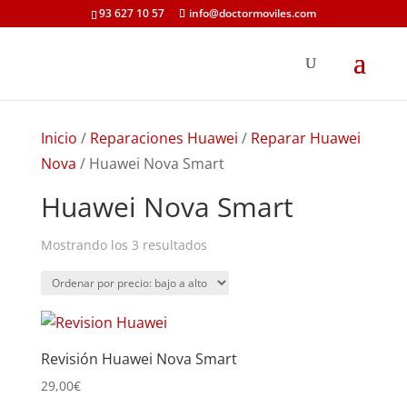
93 627 10 57
info@doctormoviles.com
Inicio
/
Reparaciones Huawei
/
Reparar Huawei
Nova
/ Huawei Nova Smart
Huawei Nova Smart
Ordenado
Mostrando los 3 resultados
por
precio:
bajo
a
Revisión Huawei Nova Smart
alto
29,00
€