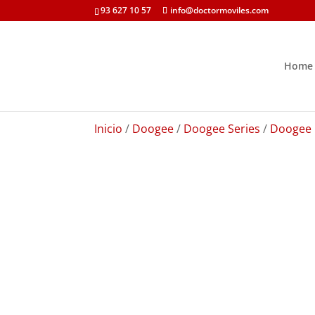
93 627 10 57
info@doctormoviles.com
Home
Inicio
/
Doogee
/
Doogee Series
/
Doogee 