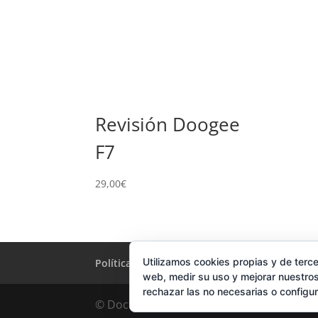
Revisión Doogee
F7
29,00
€
Utilizamos cookies propias y de terce
Política de Cookies
Condiciones y Privacid
web, medir su uso y mejorar nuestros
rechazar las no necesarias o configu
© DoctorMoviles.com | Sitio Construido