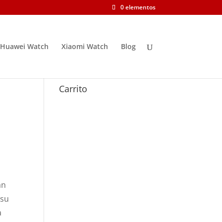
0 elementos
Huawei Watch
Xiaomi Watch
Blog
Carrito
an
 su
a