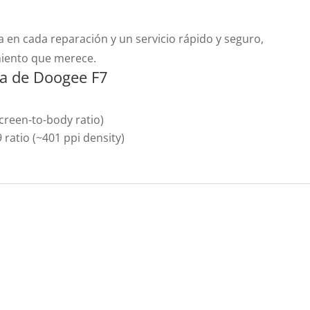
 en cada reparación y un servicio rápido y seguro,
miento que merece.
lla de Doogee F7
creen-to-body ratio)
9 ratio (~401 ppi density)