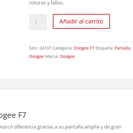
roturas y fallos.
Sustitución
Añadir al carrito
Pantalla
Doogee
F7
SKU:
04107
Categoría:
Doogee F7
Etiqueta:
Pantalla
cantidad
Doogee
Marca:
Doogee
ogee F7
rcó diferencia gracias a su pantalla amplia y de gran