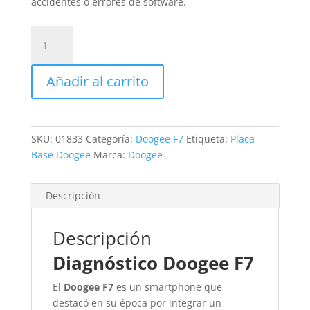
accidentes o errores de software.
Revisión
Doogee
F7
Añadir al carrito
cantidad
SKU:
01833
Categoría:
Doogee F7
Etiqueta:
Placa
Base Doogee
Marca:
Doogee
Descripción
Descripción
Diagnóstico Doogee F7
El
Doogee F7
es un smartphone que
destacó en su época por integrar un