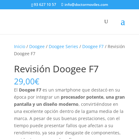
93 627 10 57
info@doctormoviles.com
Inicio
/
Doogee
/
Doogee Series
/
Doogee F7
/ Revisión
Doogee F7
Revisión Doogee F7
29,00
€
El
Doogee F7
es un smartphone que destacó en su
época por integrar un
procesador potente, una gran
pantalla y un diseño moderno
, convirtiéndose en
una excelente opción dentro de la gama media de la
marca. A pesar de sus buenas prestaciones, con el
tiempo puede presentar fallos que afectan a su
rendimiento, ya sea por desgaste de componentes,